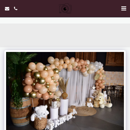
. . .